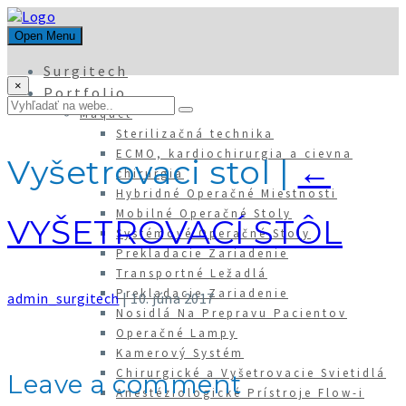
Open Menu
Surgitech
×
Portfolio
Maquet
Sterilizačná technika
ECMO, kardiochirurgia a cievna
Vyšetrovaci stol
|
←
chirurgia
Hybridné Operačné Miestnosti
Mobilné Operačné Stoly
VYŠETROVACÍ STÔL
Systémové Operačné Stoly
Prekladacie Zariadenie
Transportné Ležadlá
Prekladacie Zariadenie
admin_surgitech
|
10. júna 2017
Nosidlá Na Prepravu Pacientov
Operačné Lampy
Kamerový Systém
Chirurgické a Vyšetrovacie Svietidlá
Leave a comment
Anestéziologické Prístroje Flow-i