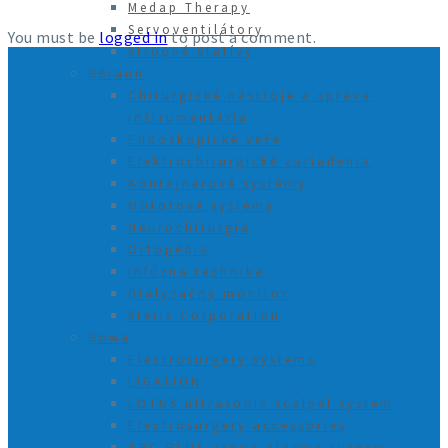
Medap Therapy
Servoventilátory
You must be
logged in
to post a comment.
Stropné Statívy
BBraun
Chirurgické nástroje a správa
inštrumentária
Endoskopické veže
Elektrochirurgické zariadenia
Kontajnerové systémy
Motorové systémy
Neurochirurgia
Ortopédia
Infúzna technika
Dialyzačný monitor
Steris Corporation
Bowa
Electrosurgery systems
LIGATION
LOTUS ultrasonic scalpel system
Electrosurgery accessories
ARC PLUS argon plasma surgery