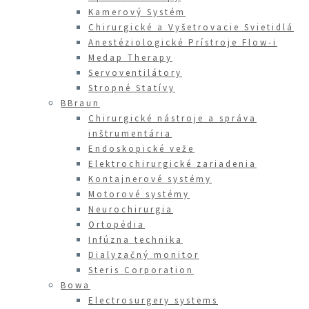
Kamerový Systém
Chirurgické a Vyšetrovacie Svietidlá
Anestéziologické Prístroje Flow-i
Medap Therapy
Servoventilátory
Stropné Statívy
BBraun
Chirurgické nástroje a správa
inštrumentária
Endoskopické veže
Elektrochirurgické zariadenia
Kontajnerové systémy
Motorové systémy
Neurochirurgia
Ortopédia
Infúzna technika
Dialyzačný monitor
Steris Corporation
Bowa
Electrosurgery systems