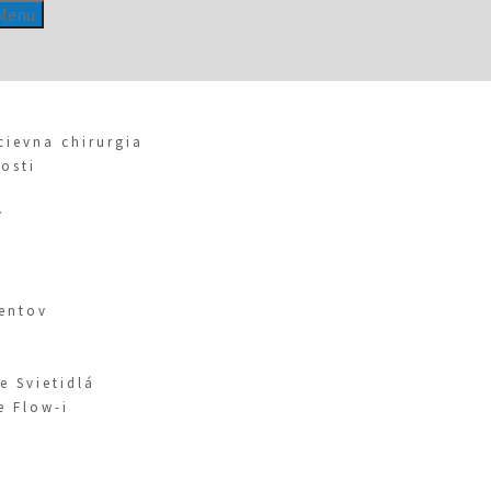
Menu
cievna chirurgia
osti
y
ientov
e Svietidlá
e Flow-i