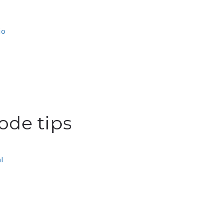
io
ode tips
l