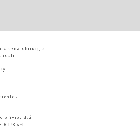
a cievna chirurgia
tnosti
oly
cientov
cie Svietidlá
oje Flow-i