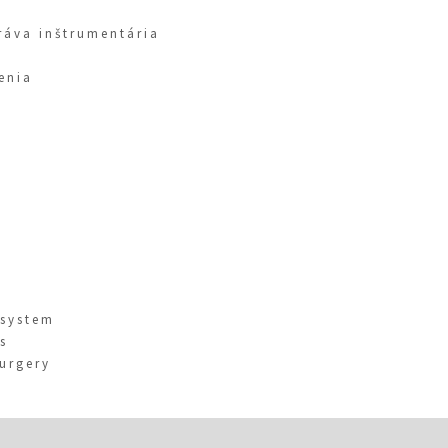
ráva inštrumentária
enia
 system
s
urgery