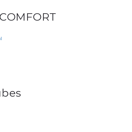
S COMFORT
l
ubes