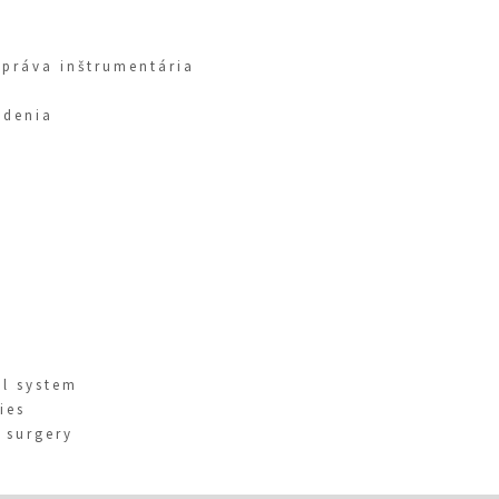
správa inštrumentária
adenia
el system
ies
 surgery