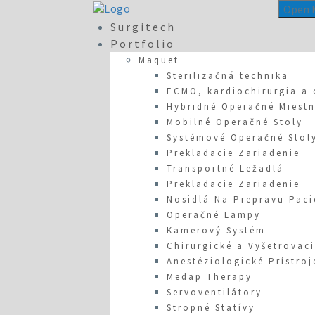
Open 
Surgitech
Portfolio
Maquet
Sterilizačná technika
ECMO, kardiochirurgia a 
Hybridné Operačné Miestn
Mobilné Operačné Stoly
Systémové Operačné Stol
Prekladacie Zariadenie
Transportné Ležadlá
Prekladacie Zariadenie
Nosidlá Na Prepravu Pac
Operačné Lampy
Kamerový Systém
Chirurgické a Vyšetrovaci
Anestéziologické Prístroj
Medap Therapy
Servoventilátory
Stropné Statívy