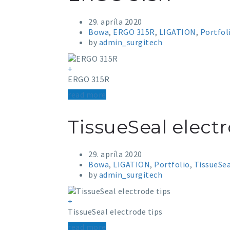
29. apríla 2020
Bowa
,
ERGO 315R
,
LIGATION
,
Portfol
by
admin_surgitech
+
ERGO 315R
read more
TissueSeal electr
29. apríla 2020
Bowa
,
LIGATION
,
Portfolio
,
TissueSea
by
admin_surgitech
+
TissueSeal electrode tips
read more