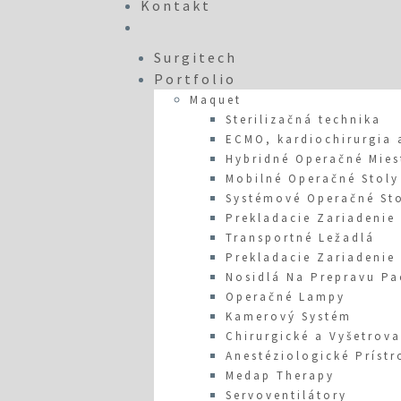
Kontakt
Surgitech
Portfolio
Maquet
Sterilizačná technika
ECMO, kardiochirurgia 
Hybridné Operačné Mies
Mobilné Operačné Stoly
Systémové Operačné St
Prekladacie Zariadenie
Transportné Ležadlá
Prekladacie Zariadenie
Nosidlá Na Prepravu Pa
Operačné Lampy
Kamerový Systém
Chirurgické a Vyšetrova
Anestéziologické Prístr
Medap Therapy
Servoventilátory