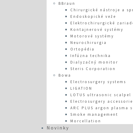
BBraun
Chirurgické nástroje a sp
Endoskopické veže
Elektrochirurgické zariad
Kontajnerové systémy
Motorové systémy
Neurochirurgia
Ortopédia
Infúzna technika
Dialyzačný monitor
Steris Corporation
Bowa
Electrosurgery systems
LIGATION
LOTUS ultrasonic scalpel
Electrosurgery accessorie
ARC PLUS argon plasma s
Smoke management
Morcellation
Novinky