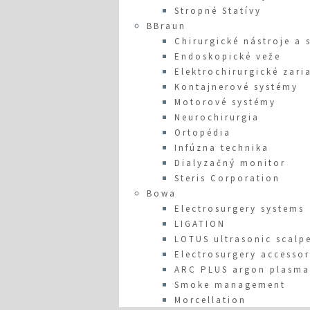
Stropné Statívy
BBraun
Chirurgické nástroje a 
Endoskopické veže
Elektrochirurgické zari
Kontajnerové systémy
Motorové systémy
Neurochirurgia
Ortopédia
Infúzna technika
Dialyzačný monitor
Steris Corporation
Bowa
Electrosurgery systems
LIGATION
LOTUS ultrasonic scalp
Electrosurgery accessor
ARC PLUS argon plasma
Smoke management
Morcellation