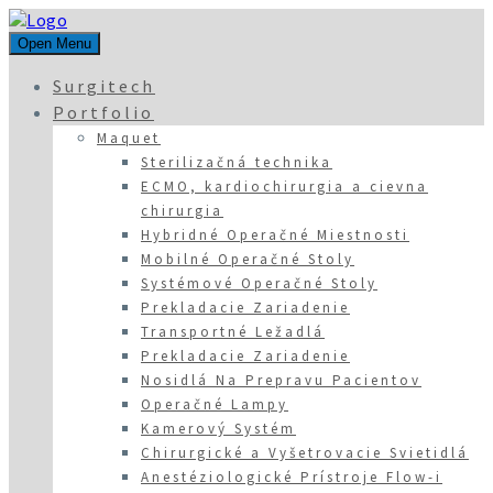
Open Menu
Surgitech
Portfolio
Maquet
Sterilizačná technika
ECMO, kardiochirurgia a cievna
chirurgia
Hybridné Operačné Miestnosti
Mobilné Operačné Stoly
Systémové Operačné Stoly
Prekladacie Zariadenie
Transportné Ležadlá
Prekladacie Zariadenie
Nosidlá Na Prepravu Pacientov
Operačné Lampy
Kamerový Systém
Chirurgické a Vyšetrovacie Svietidlá
Anestéziologické Prístroje Flow-i