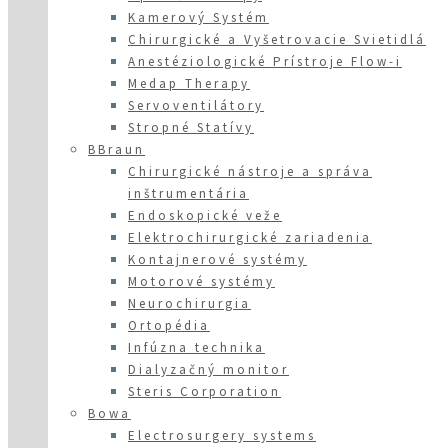
Kamerový Systém
Chirurgické a Vyšetrovacie Svietidlá
Anestéziologické Prístroje Flow-i
Medap Therapy
Servoventilátory
Stropné Statívy
BBraun
Chirurgické nástroje a správa
inštrumentária
Endoskopické veže
Elektrochirurgické zariadenia
Kontajnerové systémy
Motorové systémy
Neurochirurgia
Ortopédia
Infúzna technika
Dialyzačný monitor
Steris Corporation
Bowa
Electrosurgery systems