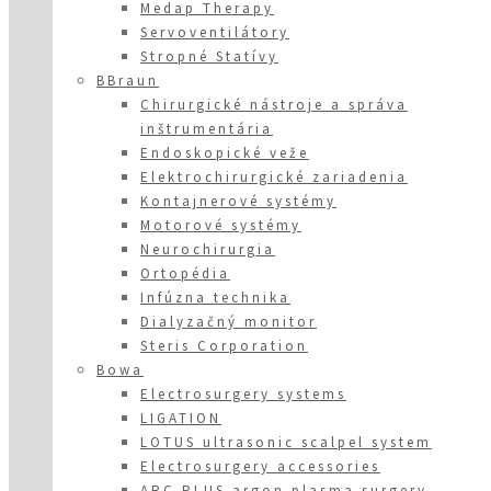
Medap Therapy
Servoventilátory
Stropné Statívy
BBraun
Chirurgické nástroje a správa
inštrumentária
Endoskopické veže
Elektrochirurgické zariadenia
Kontajnerové systémy
Motorové systémy
Neurochirurgia
Ortopédia
Infúzna technika
Dialyzačný monitor
Steris Corporation
Bowa
Electrosurgery systems
LIGATION
LOTUS ultrasonic scalpel system
Electrosurgery accessories
ARC PLUS argon plasma surgery