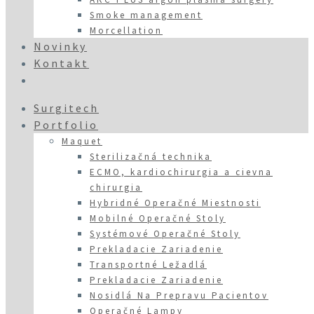
Smoke management
Morcellation
Novinky
Kontakt
Surgitech
Portfolio
Maquet
Sterilizačná technika
ECMO, kardiochirurgia a cievna
chirurgia
Hybridné Operačné Miestnosti
Mobilné Operačné Stoly
Systémové Operačné Stoly
Prekladacie Zariadenie
Transportné Ležadlá
Prekladacie Zariadenie
Nosidlá Na Prepravu Pacientov
Operačné Lampy