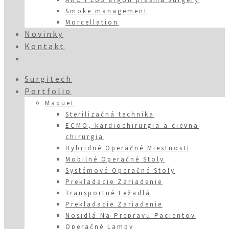
Smoke management
Morcellation
Novinky
Kontakt
Surgitech
Portfolio
Maquet
Sterilizačná technika
ECMO, kardiochirurgia a cievna
chirurgia
Hybridné Operačné Miestnosti
Mobilné Operačné Stoly
Systémové Operačné Stoly
Prekladacie Zariadenie
Transportné Ležadlá
Prekladacie Zariadenie
Nosidlá Na Prepravu Pacientov
Operačné Lampy