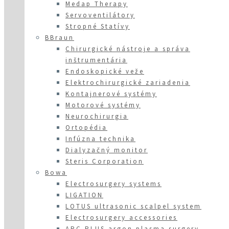
Medap Therapy
Servoventilátory
Stropné Statívy
BBraun
Chirurgické nástroje a správa
inštrumentária
Endoskopické veže
Elektrochirurgické zariadenia
Kontajnerové systémy
Motorové systémy
Neurochirurgia
Ortopédia
Infúzna technika
Dialyzačný monitor
Steris Corporation
Bowa
Electrosurgery systems
LIGATION
LOTUS ultrasonic scalpel system
Electrosurgery accessories
ARC PLUS argon plasma surgery