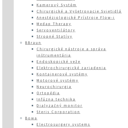
Kamerový Systém
Chirurgické a Vyšetrovacie Svietidlá
Anestéziologické Prístroje Flow-i
Medap Therapy
Servoventilátory
Stropné Statívy
BBraun
Chirurgické nástroje a správa
inštrumentária
Endoskopické veže
Elektrochirurgické zariadenia
Kontajnerové systémy
Motorové systémy
Neurochirurgia
Ortopédia
Infúzna technika
Dialyzačný monitor
Steris Corporation
Bowa
Electrosurgery systems