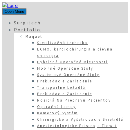
Open Menu
Surgitech
Portfolio
Maquet
Sterilizačná technika
ECMO, kardiochirurgia a cievna
chirurgia
Hybridné Operačné Miestnosti
Mobilné Operačné Stoly
Systémové Operačné Stoly
Prekladacie Zariadenie
Transportné Ležadlá
Prekladacie Zariadenie
Nosidlá Na Prepravu Pacientov
Operačné Lampy
Kamerový Systém
Chirurgické a Vyšetrovacie Svietidlá
Anestéziologické Prístroje Flow-i