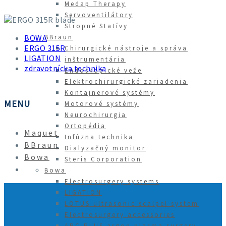
Medap Therapy
Servoventilátory
ERGO 315R blade
Stropné Statívy
BOWA
BBraun
ERGO 315R
Chirurgické nástroje a správa
LIGATION
inštrumentária
zdravotnícka technika
Endoskopické veže
Elektrochirurgické zariadenia
Kontajnerové systémy
MENU
Motorové systémy
Neurochirurgia
Ortopédia
Maquet
Infúzna technika
BBraun
Dialyzačný monitor
Bowa
Steris Corporation
Bowa
Electrosurgery systems
LIGATION
LOTUS ultrasonic scalpel system
Electrosurgery accessories
ARC PLUS argon plasma surgery