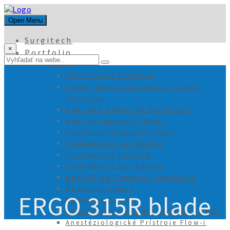
Open Menu
Surgitech
×
Portfolio
Maquet
Sterilizačná technika
ECMO, kardiochirurgia a cievna
chirurgia
Hybridné Operačné Miestnosti
Mobilné Operačné Stoly
Systémové Operačné Stoly
Prekladacie Zariadenie
Transportné Ležadlá
Prekladacie Zariadenie
Nosidlá Na Prepravu Pacientov
Operačné Lampy
ERGO 315R blade
Kamerový Systém
Chirurgické a Vyšetrovacie Svietidlá
Anestéziologické Prístroje Flow-i