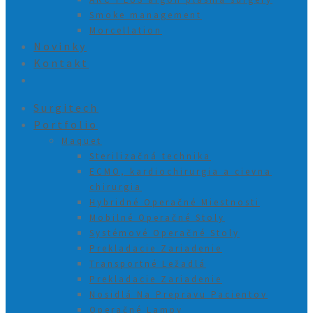
Smoke management
Morcellation
Novinky
Kontakt
Surgitech
Portfolio
Maquet
Sterilizačná technika
ECMO, kardiochirurgia a cievna
chirurgia
Hybridné Operačné Miestnosti
Mobilné Operačné Stoly
Systémové Operačné Stoly
Prekladacie Zariadenie
Transportné Ležadlá
Prekladacie Zariadenie
Nosidlá Na Prepravu Pacientov
Operačné Lampy