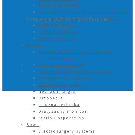
Kamerový Systém
Chirurgické a Vyšetrovacie Svietidlá
Anestéziologické Prístroje Flow-i
© Copyright 2025. All Rights Reserved.
Medap Therapy
Servoventilátory
Stropné Statívy
BBraun
Chirurgické nástroje a správa
inštrumentária
Endoskopické veže
Elektrochirurgické zariadenia
Kontajnerové systémy
Motorové systémy
Neurochirurgia
Ortopédia
Infúzna technika
Dialyzačný monitor
Steris Corporation
Bowa
Electrosurgery systems