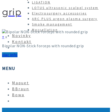
LIGATION
LOTUS ultrasonic scalpel system
grip
Electrosurgery accessories
ARC PLUS argon plasma surgery
Smoke management
Morcellation
Novinky
+
x
Kontakt
Bipolar NON-Stick forceps with rounded grip
viac info
MENU
Maquet
BBraun
Bowa