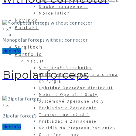
Smoke management
Morcellation
Novinky
Kontakt
+
x
Monopolar forceps without connector
Surgitech
viac info
Portfolio
Maquet
Sterilizačná technika
Bipolar forceps
ECMO, kardiochirurgia a cievna
chirurgia
Hybridné Operačné Miestnosti
Mobilné Operačné Stoly
Systémové Operačné Stoly
+
x
Prekladacie Zariadenie
Transportné Ležadlá
Bipolar forceps
Prekladacie Zariadenie
viac info
Nosidlá Na Prepravu Pacientov
Operačné Lampy