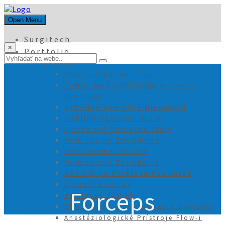
Open Menu
Surgitech
×
Portfolio
Maquet
Sterilizačná technika
ECMO, kardiochirurgia a cievna
chirurgia
Hybridné Operačné Miestnosti
Mobilné Operačné Stoly
Systémové Operačné Stoly
Prekladacie Zariadenie
Transportné Ležadlá
Prekladacie Zariadenie
Nosidlá Na Prepravu Pacientov
Operačné Lampy
Forceps
Kamerový Systém
Chirurgické a Vyšetrovacie Svietidlá
Anestéziologické Prístroje Flow-i