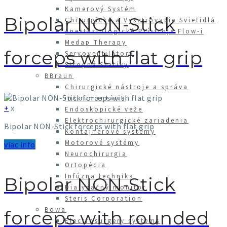
Kamerový Systém
Bipolar NON-Stick
Chirurgické a Vyšetrovacie Svietidlá
Anestéziologické Prístroje Flow-i
Medap Therapy
forceps with flat grip
Servoventilátory
Stropné Statívy
BBraun
Chirurgické nástroje a správa
inštrumentária
+
x
Endoskopické veže
Elektrochirurgické zariadenia
Bipolar NON-Stick forceps with flat grip
Kontajnerové systémy
Motorové systémy
viac info
Neurochirurgia
Ortopédia
Infúzna technika
Bipolar NON-Stick
Dialyzačný monitor
Steris Corporation
Bowa
forceps with rounded
Electrosurgery systems