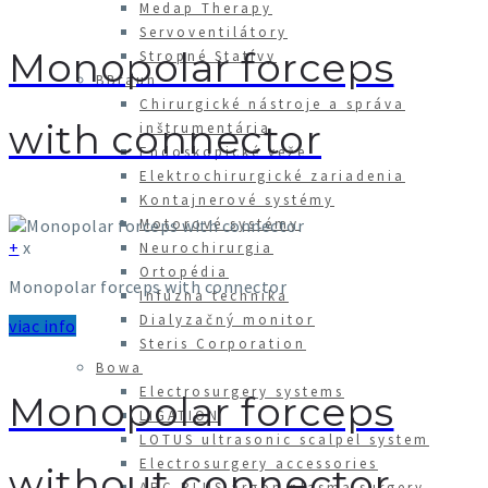
Medap Therapy
Servoventilátory
Monopolar forceps
Stropné Statívy
BBraun
Chirurgické nástroje a správa
with connector
inštrumentária
Endoskopické veže
Elektrochirurgické zariadenia
Kontajnerové systémy
Motorové systémy
+
x
Neurochirurgia
Ortopédia
Monopolar forceps with connector
Infúzna technika
Dialyzačný monitor
viac info
Steris Corporation
Bowa
Electrosurgery systems
Monopolar forceps
LIGATION
LOTUS ultrasonic scalpel system
Electrosurgery accessories
without connector
ARC PLUS argon plasma surgery