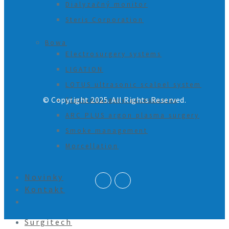
Dialyzačný monitor
Steris Corporation
Bowa
Electrosurgery systems
LIGATION
LOTUS ultrasonic scalpel system
© Copyright 2025. All Rights Reserved.
Electrosurgery accessories
ARC PLUS argon plasma surgery
Smoke management
Morcellation
Novinky
Kontakt
Surgitech