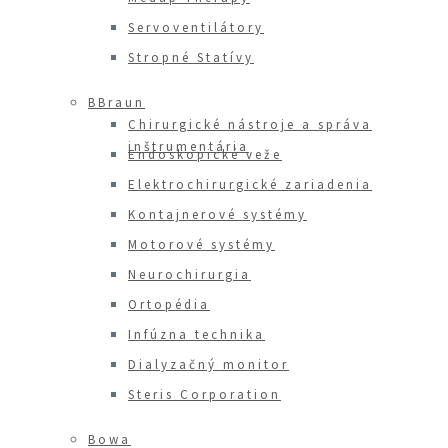
Servoventilátory
Stropné Statívy
BBraun
Chirurgické nástroje a správa
inštrumentária
Endoskopické veže
Elektrochirurgické zariadenia
Kontajnerové systémy
Motorové systémy
Neurochirurgia
Ortopédia
Infúzna technika
Dialyzačný monitor
Steris Corporation
Bowa