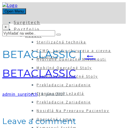
Open Menu
Surgitech
×
Portfolio
Maquet
Sterilizačná technika
BETACLASSIC
|
←
ECMO, kardiochirurgia a cievna
chirurgia
Hybridné Operačné Miestnosti
Mobilné Operačné Stoly
BETACLASSIC
Systémové Operačné Stoly
Prekladacie Zariadenie
admin_surgitech
|
9. júna 2017
Transportné Ležadlá
Prekladacie Zariadenie
Nosidlá Na Prepravu Pacientov
Leave a comment
Operačné Lampy
Kamerový Systém