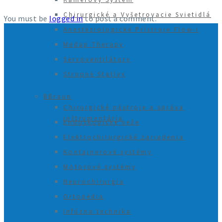
Chirurgické a Vyšetrovacie Svietidlá
You must be
logged in
to post a comment.
Anestéziologické Prístroje Flow-i
Medap Therapy
Servoventilátory
Stropné Statívy
BBraun
Chirurgické nástroje a správa
inštrumentária
Endoskopické veže
Elektrochirurgické zariadenia
Kontajnerové systémy
Motorové systémy
Neurochirurgia
Ortopédia
Infúzna technika