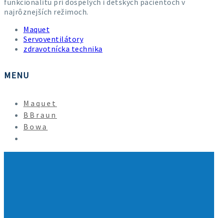
funkcionalitu pri dospelých i detských pacientoch v
najrôznejších režimoch.
Maquet
Servoventilátory
zdravotnícka technika
MENU
Maquet
BBraun
Bowa