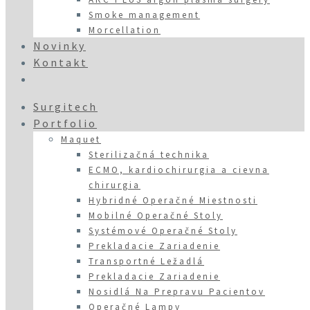
Smoke management
Morcellation
Novinky
Kontakt
Surgitech
Portfolio
Maquet
Sterilizačná technika
ECMO, kardiochirurgia a cievna
chirurgia
Hybridné Operačné Miestnosti
Mobilné Operačné Stoly
Systémové Operačné Stoly
Prekladacie Zariadenie
Transportné Ležadlá
Prekladacie Zariadenie
Nosidlá Na Prepravu Pacientov
Operačné Lampy