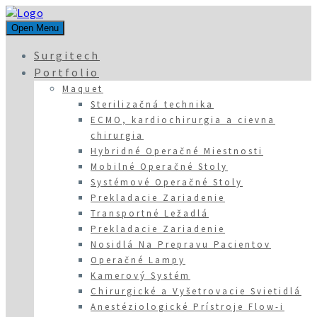
Open Menu
Surgitech
Portfolio
Maquet
Sterilizačná technika
ECMO, kardiochirurgia a cievna
chirurgia
Hybridné Operačné Miestnosti
Mobilné Operačné Stoly
Systémové Operačné Stoly
Prekladacie Zariadenie
Transportné Ležadlá
Prekladacie Zariadenie
Nosidlá Na Prepravu Pacientov
Operačné Lampy
Kamerový Systém
Chirurgické a Vyšetrovacie Svietidlá
Anestéziologické Prístroje Flow-i