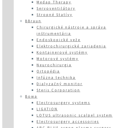
Medap Therapy
Servoventilátory
Stropné Statívy
BBraun
Chirurgické nástroje a správa
inštrumentária
Endoskopické veže
Elektrochirurgické zariadenia
Kontajnerové systémy
Motorové systémy
Neurochirurgia
Ortopédia
Infúzna technika
Dialyzačný monitor
Steris Corporation
Bowa
Electrosurgery systems
LIGATION
LOTUS ultrasonic scalpel system
Electrosurgery accessories
ARC PLUS argon plasma surgery