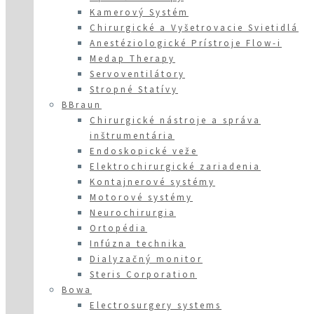
Kamerový Systém
Chirurgické a Vyšetrovacie Svietidlá
Anestéziologické Prístroje Flow-i
Medap Therapy
Servoventilátory
Stropné Statívy
BBraun
Chirurgické nástroje a správa
inštrumentária
Endoskopické veže
Elektrochirurgické zariadenia
Kontajnerové systémy
Motorové systémy
Neurochirurgia
Ortopédia
Infúzna technika
Dialyzačný monitor
Steris Corporation
Bowa
Electrosurgery systems