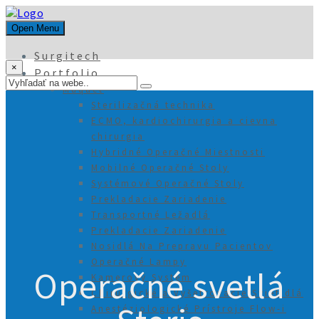
Open Menu
Surgitech
×
Portfolio
Maquet
Sterilizačná technika
ECMO, kardiochirurgia a cievna
chirurgia
Hybridné Operačné Miestnosti
Mobilné Operačné Stoly
Systémové Operačné Stoly
Prekladacie Zariadenie
Transportné Ležadlá
Prekladacie Zariadenie
Nosidlá Na Prepravu Pacientov
Operačné Lampy
Operačné svetlá
Kamerový Systém
Chirurgické a Vyšetrovacie Svietidlá
Anestéziologické Prístroje Flow-i