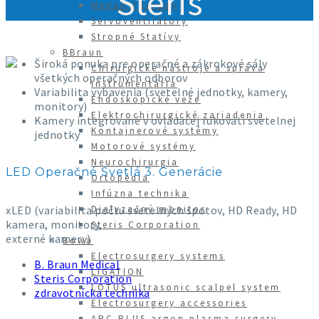
Steris
Medap Therapy
Servoventilátory
Stropné Statívy
BBraun
Široká ponuka pre operačné a zákrokové sály
Chirurgické nástroje a správa
všetkých operačných odborov
inštrumentária
Variabilita vybavenia (svetelné jednotky, kamery,
Endoskopické veže
monitory)
Elektrochirurgické zariadenia
Kamery integrované v ovládacej rukoväti svetelnej
Kontajnerové systémy
jednotky
Motorové systémy
Neurochirurgia
LED Operačné Svetlá 3. Generácie
Ortopédia
Infúzna technika
xLED (variabilita počtu svetelných spotov, HD Ready, HD
Dialyzačný monitor
kamera, monitory,
Steris Corporation
externé kamery)
Bowa
Electrosurgery systems
B. Braun Medical
LIGATION
Steris Corporation
LOTUS ultrasonic scalpel system
zdravotnícka technika
Electrosurgery accessories
ARC PLUS argon plasma surgery