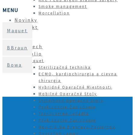
Smoke management
MENU
Morcellation
Novinky
Kontakt
Maquet
Surgitech
BBraun
Portfolio
Maquet
Bowa
Sterilizačná technika
ECMO, kardiochirurgia a cievna
chirurgia
Hybridné Operačné Miestnosti
Mobilné Operačné Stoly
Systémové Operačné Stoly
Prekladacie Zariadenie
Transportné Ležadlá
Prekladacie Zariadenie
Nosidlá Na Prepravu Pacientov
Operačné Lampy