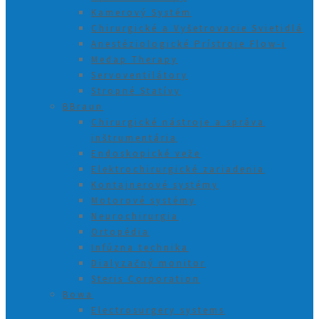
Kamerový Systém
Chirurgické a Vyšetrovacie Svietidlá
Anestéziologické Prístroje Flow-i
Medap Therapy
Servoventilátory
Stropné Statívy
BBraun
Chirurgické nástroje a správa
inštrumentária
Endoskopické veže
Elektrochirurgické zariadenia
Kontajnerové systémy
Motorové systémy
Neurochirurgia
Ortopédia
Infúzna technika
Dialyzačný monitor
Steris Corporation
Bowa
Electrosurgery systems