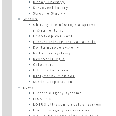
Medap Therapy
Servoventilátory
Stropné Statívy
BBraun
Chirurgické nástroje a správa
inštrumentária
Endoskopické veže
Elektrochirurgické zariadenia
Kontajnerové systémy
Motorové systémy
Neurochirurgia
Ortopédia
Infúzna technika
Dialyzačný monitor
Steris Corporation
Bowa
Electrosurgery systems
LIGATION
LOTUS ultrasonic scalpel system
Electrosurgery accessories
ARC PLUS argon plasma surgery