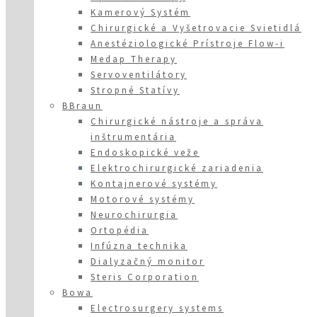
Kamerový Systém
Chirurgické a Vyšetrovacie Svietidlá
Anestéziologické Prístroje Flow-i
Medap Therapy
Servoventilátory
Stropné Statívy
BBraun
Chirurgické nástroje a správa
inštrumentária
Endoskopické veže
Elektrochirurgické zariadenia
Kontajnerové systémy
Motorové systémy
Neurochirurgia
Ortopédia
Infúzna technika
Dialyzačný monitor
Steris Corporation
Bowa
Electrosurgery systems