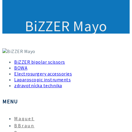
BiZZER Mayo
BiZZER Mayo
BiZZER bipolar scissors
BOWA
Electrosurgery accessories
Laparoscopic instruments
zdravotnícka technika
MENU
Maquet
BBraun