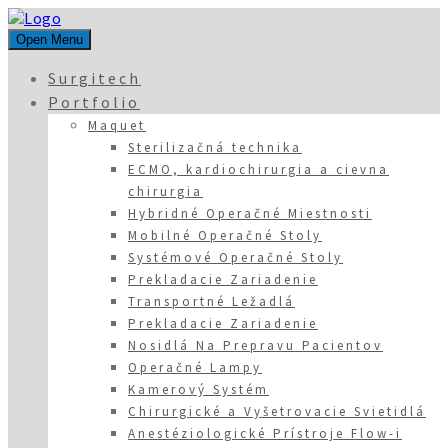
Open Menu
Surgitech
Portfolio
Maquet
Sterilizačná technika
ECMO, kardiochirurgia a cievna
chirurgia
Hybridné Operačné Miestnosti
Mobilné Operačné Stoly
Systémové Operačné Stoly
Prekladacie Zariadenie
Transportné Ležadlá
Prekladacie Zariadenie
Nosidlá Na Prepravu Pacientov
Operačné Lampy
Kamerový Systém
Chirurgické a Vyšetrovacie Svietidlá
Anestéziologické Prístroje Flow-i