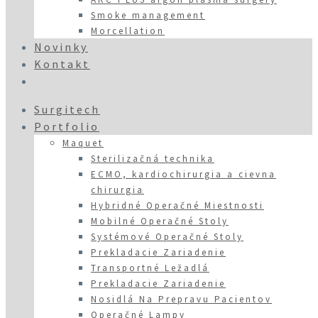
Smoke management
Morcellation
Novinky
Kontakt
Surgitech
Portfolio
Maquet
Sterilizačná technika
ECMO, kardiochirurgia a cievna
chirurgia
Hybridné Operačné Miestnosti
Mobilné Operačné Stoly
Systémové Operačné Stoly
Prekladacie Zariadenie
Transportné Ležadlá
Prekladacie Zariadenie
Nosidlá Na Prepravu Pacientov
Operačné Lampy