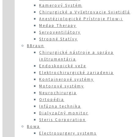
Kamerový Systém
Chirurgické a Vyšetrovacie Svietidlá
Anestéziologické Prístroje Flow-i
Medap Therapy
Servoventilátory
Stropné Statívy
BBraun
Chirurgické nástroje a správa
inštrumentária
Endoskopické veže
Elektrochirurgické zariadenia
Kontajnerové systémy
Motorové systémy
Neurochirurgia
Ortopédia
Infúzna technika
Dialyzačný monitor
Steris Corporation
Bowa
Electrosurgery systems