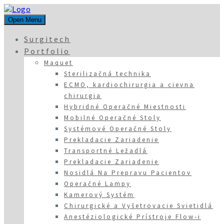
Open Menu
Surgitech
Portfolio
Maquet
Sterilizačná technika
ECMO, kardiochirurgia a cievna
chirurgia
Hybridné Operačné Miestnosti
Mobilné Operačné Stoly
Systémové Operačné Stoly
Prekladacie Zariadenie
Transportné Ležadlá
Prekladacie Zariadenie
Nosidlá Na Prepravu Pacientov
Operačné Lampy
Kamerový Systém
Chirurgické a Vyšetrovacie Svietidlá
Anestéziologické Prístroje Flow-i