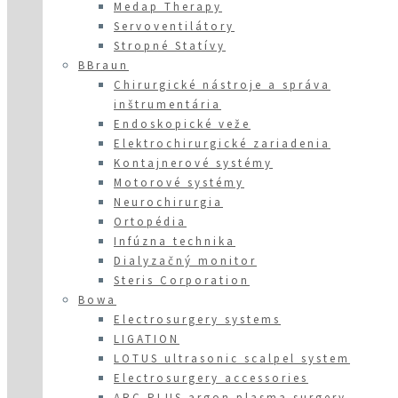
Medap Therapy
Servoventilátory
Stropné Statívy
BBraun
Chirurgické nástroje a správa
inštrumentária
Endoskopické veže
Elektrochirurgické zariadenia
Kontajnerové systémy
Motorové systémy
Neurochirurgia
Ortopédia
Infúzna technika
Dialyzačný monitor
Steris Corporation
Bowa
Electrosurgery systems
LIGATION
LOTUS ultrasonic scalpel system
Electrosurgery accessories
ARC PLUS argon plasma surgery