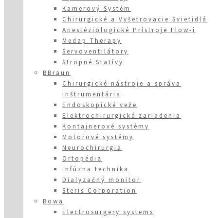
Kamerový Systém
Chirurgické a Vyšetrovacie Svietidlá
Anestéziologické Prístroje Flow-i
Medap Therapy
Servoventilátory
Stropné Statívy
BBraun
Chirurgické nástroje a správa
inštrumentária
Endoskopické veže
Elektrochirurgické zariadenia
Kontajnerové systémy
Motorové systémy
Neurochirurgia
Ortopédia
Infúzna technika
Dialyzačný monitor
Steris Corporation
Bowa
Electrosurgery systems