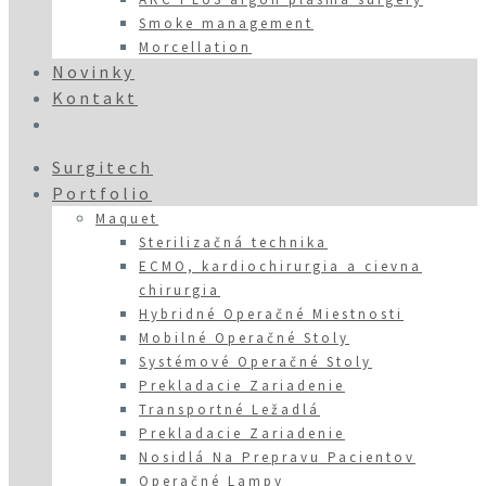
Smoke management
Morcellation
Novinky
Kontakt
Surgitech
Portfolio
Maquet
Sterilizačná technika
ECMO, kardiochirurgia a cievna
chirurgia
Hybridné Operačné Miestnosti
Mobilné Operačné Stoly
Systémové Operačné Stoly
Prekladacie Zariadenie
Transportné Ležadlá
Prekladacie Zariadenie
Nosidlá Na Prepravu Pacientov
Operačné Lampy