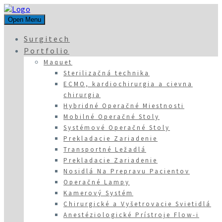
Open Menu
Surgitech
Portfolio
Maquet
Sterilizačná technika
ECMO, kardiochirurgia a cievna
chirurgia
Hybridné Operačné Miestnosti
Mobilné Operačné Stoly
Systémové Operačné Stoly
Prekladacie Zariadenie
Transportné Ležadlá
Prekladacie Zariadenie
Nosidlá Na Prepravu Pacientov
Operačné Lampy
Kamerový Systém
Chirurgické a Vyšetrovacie Svietidlá
Anestéziologické Prístroje Flow-i