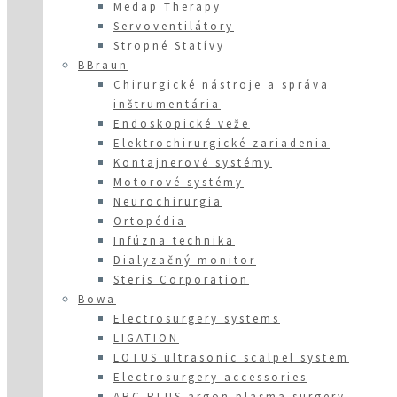
Medap Therapy
Servoventilátory
Stropné Statívy
BBraun
Chirurgické nástroje a správa
inštrumentária
Endoskopické veže
Elektrochirurgické zariadenia
Kontajnerové systémy
Motorové systémy
Neurochirurgia
Ortopédia
Infúzna technika
Dialyzačný monitor
Steris Corporation
Bowa
Electrosurgery systems
LIGATION
LOTUS ultrasonic scalpel system
Electrosurgery accessories
ARC PLUS argon plasma surgery