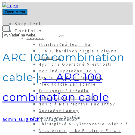
Open Menu
Surgitech
×
Portfolio
Maquet
Sterilizačná technika
ECMO, kardiochirurgia a cievna
ARC 100 combination
chirurgia
Hybridné Operačné Miestnosti
Mobilné Operačné Stoly
cable
|
←
ARC 100
Systémové Operačné Stoly
Prekladacie Zariadenie
Transportné Ležadlá
combination cable
Prekladacie Zariadenie
Nosidlá Na Prepravu Pacientov
Operačné Lampy
Kamerový Systém
admin_surgitech
|
3. augusta 2020
Chirurgické a Vyšetrovacie Svietidlá
Anestéziologické Prístroje Flow-i