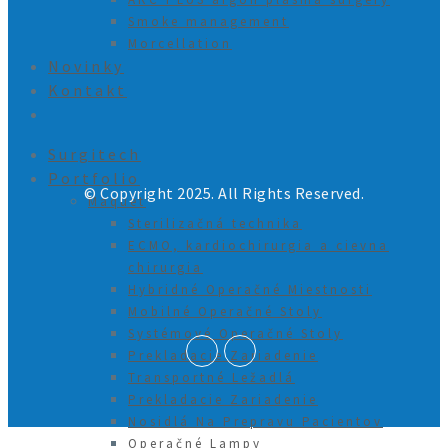
Smoke management
Morcellation
Novinky
Kontakt
Surgitech
Portfolio
© Copyright 2025. All Rights Reserved.
Maquet
Sterilizačná technika
ECMO, kardiochirurgia a cievna
chirurgia
Hybridné Operačné Miestnosti
Mobilné Operačné Stoly
Systémové Operačné Stoly
Prekladacie Zariadenie
Transportné Ležadlá
Prekladacie Zariadenie
Nosidlá Na Prepravu Pacientov
Operačné Lampy