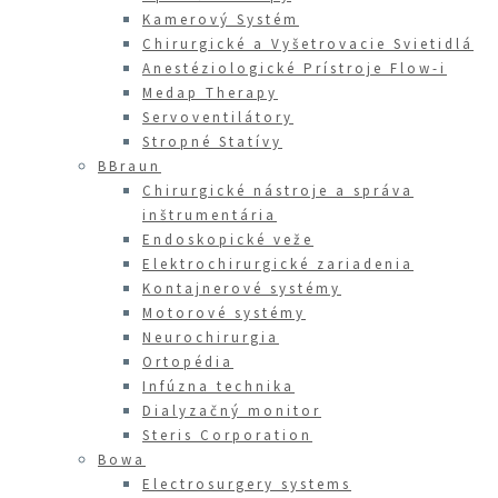
Kamerový Systém
Chirurgické a Vyšetrovacie Svietidlá
Anestéziologické Prístroje Flow-i
Medap Therapy
Servoventilátory
Stropné Statívy
BBraun
Chirurgické nástroje a správa
inštrumentária
Endoskopické veže
Elektrochirurgické zariadenia
Kontajnerové systémy
Motorové systémy
Neurochirurgia
Ortopédia
Infúzna technika
Dialyzačný monitor
Steris Corporation
Bowa
Electrosurgery systems