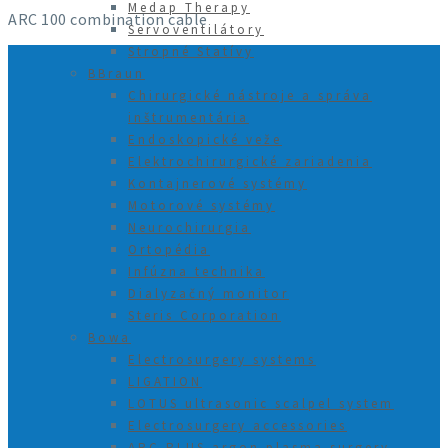
Medap Therapy
ARC 100 combination cable
Servoventilátory
Stropné Statívy
BBraun
Chirurgické nástroje a správa
inštrumentária
Endoskopické veže
Elektrochirurgické zariadenia
Kontajnerové systémy
Motorové systémy
Neurochirurgia
Ortopédia
Infúzna technika
Dialyzačný monitor
Steris Corporation
Bowa
Electrosurgery systems
LIGATION
LOTUS ultrasonic scalpel system
Electrosurgery accessories
ARC PLUS argon plasma surgery