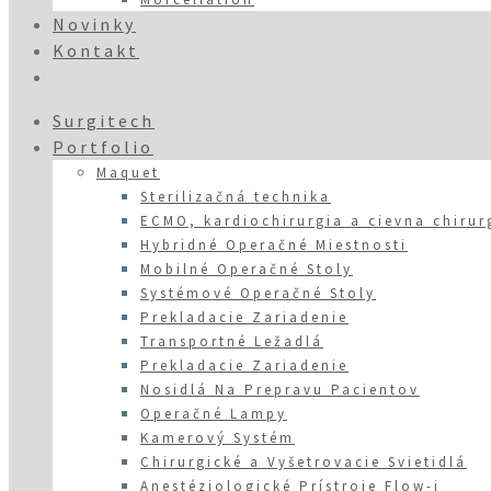
Novinky
Kontakt
Surgitech
Portfolio
Maquet
Sterilizačná technika
ECMO, kardiochirurgia a cievna chirur
Hybridné Operačné Miestnosti
Mobilné Operačné Stoly
Systémové Operačné Stoly
Prekladacie Zariadenie
Transportné Ležadlá
Prekladacie Zariadenie
Nosidlá Na Prepravu Pacientov
Operačné Lampy
Kamerový Systém
Chirurgické a Vyšetrovacie Svietidlá
Anestéziologické Prístroje Flow-i