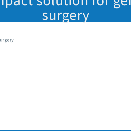
pact solution for ge
surgery
surgery