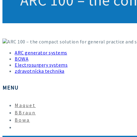
ARC 100 – the com
ARC 100 – the compact solution for general practice and 
ARC generator systems
BOWA
Electrosurgery systems
zdravotnícka technika
MENU
Maquet
BBraun
Bowa