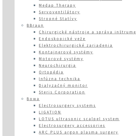
Medap Therapy
Servoventilátory
Stropné Statívy
BBraun
Chirurgické nástroje a správa inštrum
Endoskopické veže
Elektrochirurgické zariadenia
Kontajnerové systémy
Motorové systémy
Neurochirurgia
Ortopédia
Infúzna technika
Dialyzačný monitor
Steris Corporation
Bowa
Electrosurgery systems
LIGATION
LOTUS ultrasonic scalpel system
Electrosurgery accessories
ARC PLUS argon plasma surgery