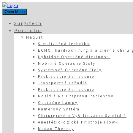
Open Menu
Surgitech
Portfolio
Maquet
Sterilizačná technika
ECMO, kardiochirurgia a cievna chirur
Hybridné Operačné Miestnosti
Mobilné Operačné Stoly
Systémové Operačné Stoly
Prekladacie Zariadenie
Transportné Ležadlá
Prekladacie Zariadenie
Nosidlá Na Prepravu Pacientov
Operačné Lampy
Kamerový Systém
Chirurgické a Vyšetrovacie Svietidlá
Anestéziologické Prístroje Flow-i
Medap Therapy