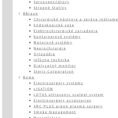
Servoventilátory
Stropné Statívy
BBraun
Chirurgické nástroje a správa inštrum
Endoskopické veže
Elektrochirurgické zariadenia
Kontajnerové systémy
Motorové systémy
Neurochirurgia
Ortopédia
Infúzna technika
Dialyzačný monitor
Steris Corporation
Bowa
Electrosurgery systems
LIGATION
LOTUS ultrasonic scalpel system
Electrosurgery accessories
ARC PLUS argon plasma surgery
Smoke management
Morcellation