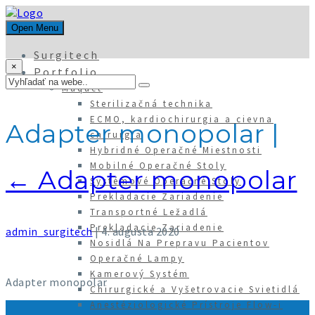
Open Menu
Surgitech
×
Portfolio
Maquet
Sterilizačná technika
ECMO, kardiochirurgia a cievna
Adapter monopolar
|
chirurgia
Hybridné Operačné Miestnosti
Mobilné Operačné Stoly
←
Adapter monopolar
Systémové Operačné Stoly
Prekladacie Zariadenie
Transportné Ležadlá
Prekladacie Zariadenie
admin_surgitech
|
4. augusta 2020
Nosidlá Na Prepravu Pacientov
Operačné Lampy
Kamerový Systém
Adapter monopolar
Chirurgické a Vyšetrovacie Svietidlá
Anestéziologické Prístroje Flow-i