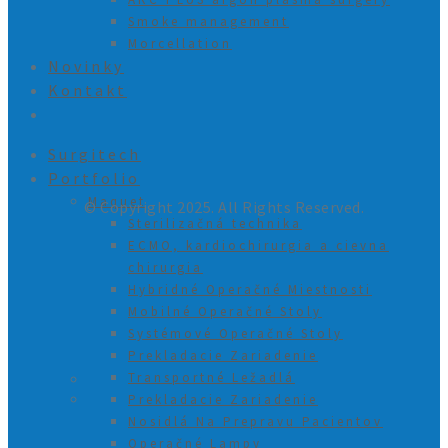
Smoke management
Morcellation
Novinky
Kontakt
Surgitech
Portfolio
Maquet
© Copyright 2025. All Rights Reserved.
Sterilizačná technika
ECMO, kardiochirurgia a cievna
chirurgia
Hybridné Operačné Miestnosti
Mobilné Operačné Stoly
Systémové Operačné Stoly
Prekladacie Zariadenie
Transportné Ležadlá
Prekladacie Zariadenie
Nosidlá Na Prepravu Pacientov
Operačné Lampy