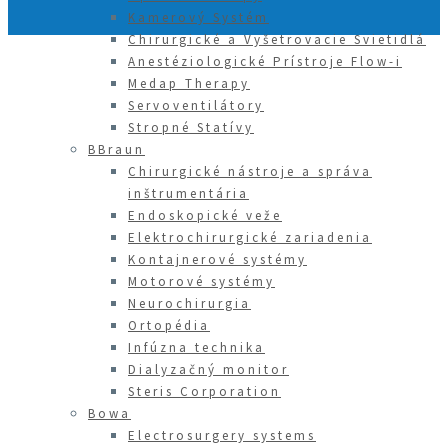
Kamerový Systém
Chirurgické a Vyšetrovacie Svietidlá
Anestéziologické Prístroje Flow-i
Medap Therapy
Servoventilátory
Stropné Statívy
BBraun
Chirurgické nástroje a správa
inštrumentária
Endoskopické veže
Elektrochirurgické zariadenia
Kontajnerové systémy
Motorové systémy
Neurochirurgia
Ortopédia
Infúzna technika
Dialyzačný monitor
Steris Corporation
Bowa
Electrosurgery systems