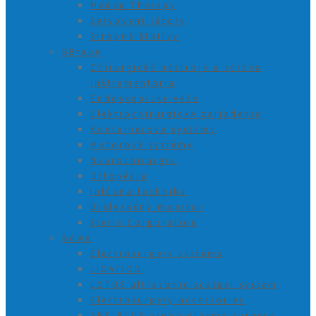
Medap Therapy
Servoventilátory
Stropné Statívy
BBraun
Chirurgické nástroje a správa
inštrumentária
Endoskopické veže
Elektrochirurgické zariadenia
Kontajnerové systémy
Motorové systémy
Neurochirurgia
Ortopédia
Infúzna technika
Dialyzačný monitor
Steris Corporation
Bowa
Electrosurgery systems
LIGATION
LOTUS ultrasonic scalpel system
Electrosurgery accessories
ARC PLUS argon plasma surgery